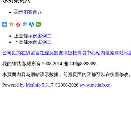
示例案例八
上壹條
示例案例二
下壹條
示例案例三
公司動態
在線留言
在線反饋
友情鏈接
會員中心
站內搜索
網站地
我的網站 版權所有 2008-2014 湘ICP備8888888
本頁面內容為網站演示數據，前臺頁面內容都可以在後臺修改
Powered by
MetInfo 5.3.17
©2008-2026
www.metinfo.cn