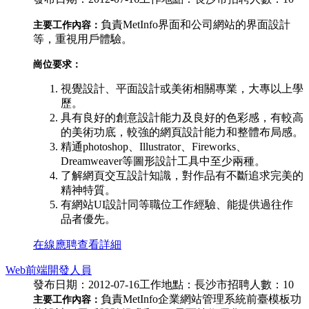
負責MetInfo界面和公司網站的界面設計
主要工作內容：
等，重視用戶體驗。
崗位要求：
視覺設計、平面設計或美術相關專業，大專以上學
歷。
具有良好的創意設計能力及良好的色彩感，有較高
的美術功底，較強的網頁設計能力和整體布局感。
精通photoshop、Illustrator、Fireworks、
Dreamweaver等圖形設計工具中至少兩種。
了解網頁交互設計知識，對作品有不斷追求完美的
精神特質。
有網站UI設計同等職位工作經驗、能提供過往作
品者優先。
在線應聘
查看詳細
Web前端開發人員
發布日期：2012-07-16
工作地點：長沙市
招聘人數：10
負責MetInfo企業網站管理系統前臺模板功
主要工作內容：