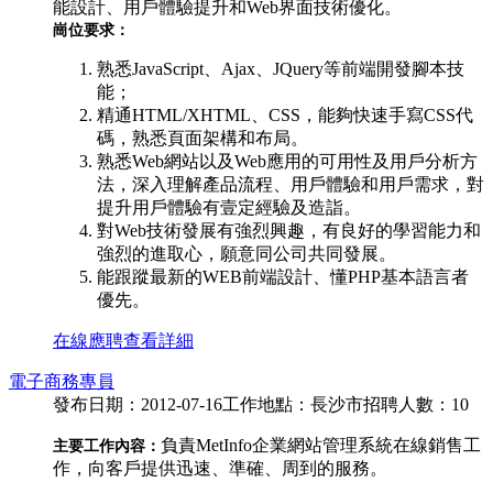
能設計、用戶體驗提升和Web界面技術優化。
崗位要求：
熟悉JavaScript、Ajax、JQuery等前端開發腳本技
能；
精通HTML/XHTML、CSS，能夠快速手寫CSS代
碼，熟悉頁面架構和布局。
熟悉Web網站以及Web應用的可用性及用戶分析方
法，深入理解產品流程、用戶體驗和用戶需求，對
提升用戶體驗有壹定經驗及造詣。
對Web技術發展有強烈興趣，有良好的學習能力和
強烈的進取心，願意同公司共同發展。
能跟蹤最新的WEB前端設計、懂PHP基本語言者
優先。
在線應聘
查看詳細
電子商務專員
發布日期：2012-07-16
工作地點：長沙市
招聘人數：10
負責MetInfo企業網站管理系統在線銷售工
主要工作內容：
作，向客戶提供迅速、準確、周到的服務。