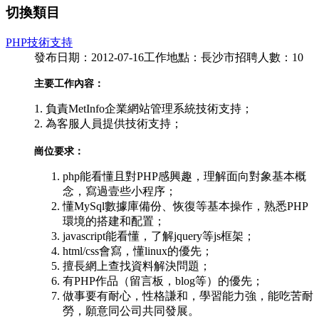
切換類目
PHP技術支持
發布日期：2012-07-16
工作地點：長沙市
招聘人數：10
主要工作內容：
1. 負責MetInfo企業網站管理系統技術支持；
2. 為客服人員提供技術支持；
崗位要求：
php能看懂且對PHP感興趣，理解面向對象基本概
念，寫過壹些小程序；
懂MySql數據庫備份、恢復等基本操作，熟悉PHP
環境的搭建和配置；
javascript能看懂，了解jquery等js框架；
html/css會寫，懂linux的優先；
擅長網上查找資料解決問題；
有PHP作品（留言板，blog等）的優先；
做事要有耐心，性格謙和，學習能力強，能吃苦耐
勞，願意同公司共同發展。