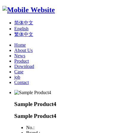
简体中文
English
繁体中文
Home
About Us
News
Product
Download
Case
job
Contact
Sample Product4
Sample Product4
No.:
Brand :