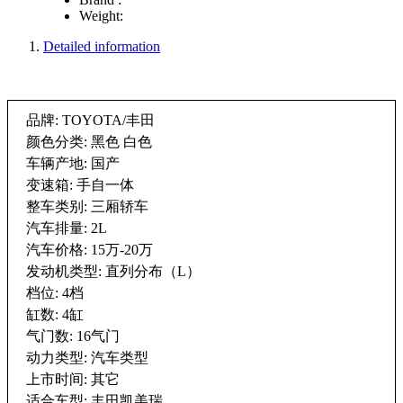
Weight:
Detailed information
品牌: TOYOTA/丰田
颜色分类: 黑色 白色
车辆产地: 国产
变速箱: 手自一体
整车类别: 三厢轿车
汽车排量: 2L
汽车价格: 15万-20万
发动机类型: 直列分布（L）
档位: 4档
缸数: 4缸
气门数: 16气门
动力类型: 汽车类型
上市时间: 其它
适合车型: 丰田凯美瑞