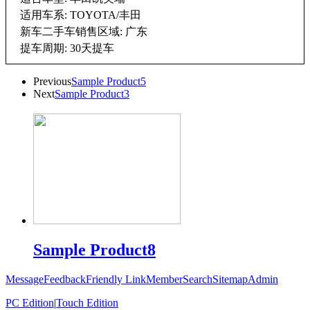
适用车系: TOYOTA/丰田
新车二手车销售区域: 广东
提车周期: 30天提车
Previous
Sample Product5
Next
Sample Product3
Sample Product8
Message
Feedback
Friendly Link
Member
Search
Sitemap
Admin
PC Edition
|
Touch Edition